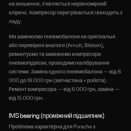
на зношення, з’являється нерівномірний
кліренс. Компресор перегрівається і виходить з
ладу.
Ми замінюємо пневмобалони на оригінальні
або перевірені аналоги (Arnott, Bilstein),
ремонтуємо та замінюємо компресори
пневмопідвіски, проводимо калібрування
системи. Заміна одного пневмобалона — від 8
000 до 18 000 грн (запчастина + робота).
Ремонт компресора — від 6 000 грн, заміна —
від 15 000 грн.
IMS bearing (проміжний підшипник)
Проблема характерна для Porsche з