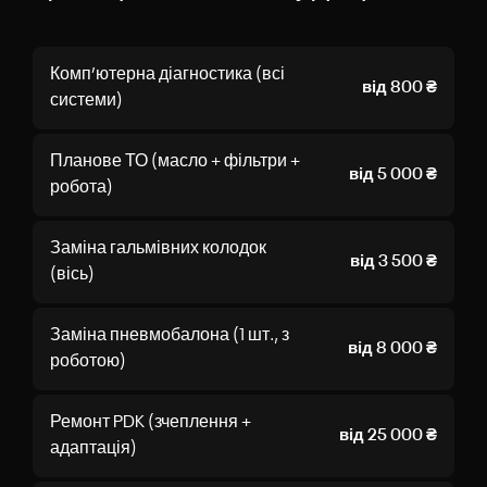
Комп’ютерна діагностика (всі
від 800 ₴
системи)
Планове ТО (масло + фільтри +
від 5 000 ₴
робота)
Заміна гальмівних колодок
від 3 500 ₴
(вісь)
Заміна пневмобалона (1 шт., з
від 8 000 ₴
роботою)
Ремонт PDK (зчеплення +
від 25 000 ₴
адаптація)