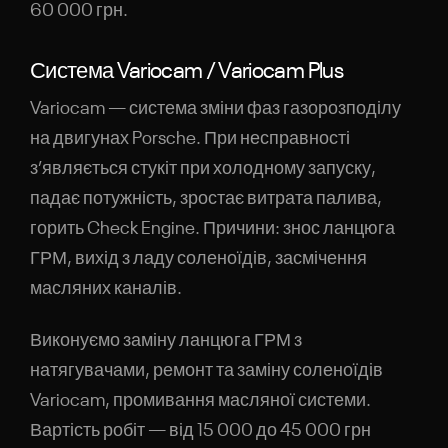
60 000 грн.
Система Variocam / Variocam Plus
Variocam — система зміни фаз газорозподілу
на двигунах Porsche. При несправності
з’являється стукіт при холодному запуску,
падає потужність, зростає витрата палива,
горить Check Engine. Причини: знос ланцюга
ГРМ, вихід з ладу соленоїдів, засмічення
масляних каналів.
Виконуємо заміну ланцюга ГРМ з
натягувачами, ремонт та заміну соленоїдів
Variocam, промивання масляної системи.
Вартість робіт — від 15 000 до 45 000 грн