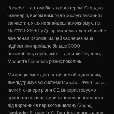
Porsche — автомобіль з характером. Складна
НАДІСЛАТИ ЗАЯВКУ
інженерія, високі вимоги до обслуговування і
Натискаючи, ви погоджуєтесь з обробкою персональних даних
запчастин, яких не знайдеш на кожному СТО.
На СТО EXPERT у Дніпрі ми ремонтуємо Porsche
вже понад 10 років. За цей час через наші
підйомники пройшло більше 3000
автомобілів, серед яких — десятки Cayenne,
Macan та Panamera різних поколінь.
Ми працюємо з діагностичним обладнанням,
яке підтримує всі системи Porsche: PIWIS Tester,
launch-сканери рівня OE. Використовуємо
оригінальні запчастини та перевірені аналоги
від виробників першого ешелону (Sachs,
Lemforder, Bilstein, LuK). Вартість нормогодини