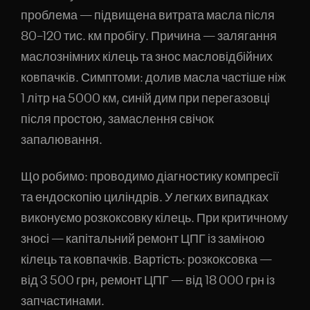
проблема — підвищена витрата масла після
80–120 тис. км пробігу. Причина — залягання
маслознімних кілець та знос масловідбійних
ковпачків. Симптоми: долив масла частіше ніж
1 літр на 5000 км, синій дим при перегазовці
після простою, замаслення свічок
запалювання.
Що робимо: проводимо діагностику компресії
та ендоскопію циліндрів. У легких випадках
виконуємо розкоксовку кілець. При критичному
зносі — капітальний ремонт ЦПГ із заміною
кілець та ковпачків. Вартість: розкоксовка —
від 3 500 грн, ремонт ЦПГ — від 18 000 грн із
запчастинами.