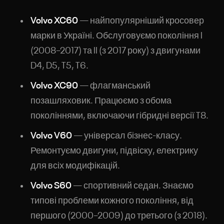
Volvo XC60
— найпопулярніший кросовер
марки в Україні. Обслуговуємо покоління I
(2008–2017) та II (з 2017 року) з двигунами
D4, D5, T5, T6.
Volvo XC90
— флагманський
позашляховик. Працюємо з обома
поколіннями, включаючи гібридні версії T8.
Volvo V60
— універсал бізнес-класу.
Ремонтуємо двигуни, підвіску, електрику
для всіх модифікацій.
Volvo S60
— спортивний седан. Знаємо
типові проблеми кожного покоління, від
першого (2000–2009) до третього (з 2018).