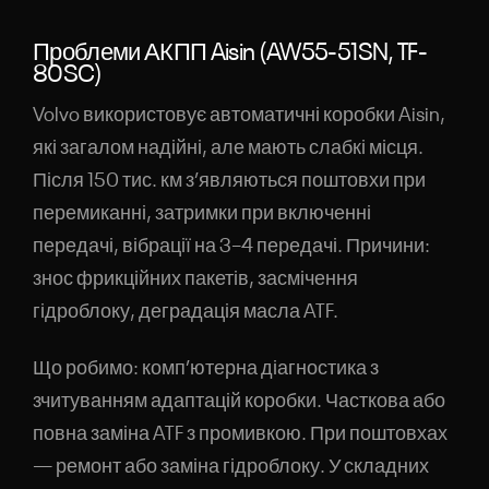
Проблеми АКПП Aisin (AW55-51SN, TF-
80SC)
Volvo використовує автоматичні коробки Aisin,
які загалом надійні, але мають слабкі місця.
Після 150 тис. км з’являються поштовхи при
перемиканні, затримки при включенні
передачі, вібрації на 3–4 передачі. Причини:
знос фрикційних пакетів, засмічення
гідроблоку, деградація масла ATF.
Що робимо: комп’ютерна діагностика з
зчитуванням адаптацій коробки. Часткова або
повна заміна ATF з промивкою. При поштовхах
— ремонт або заміна гідроблоку. У складних