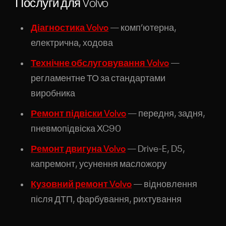
Послуги для Volvo
Діагностика Volvo
— комп’ютерна,
електрична, ходова
Технічне обслуговування Volvo
—
регламентне ТО за стандартами
виробника
Ремонт підвіски Volvo
— передня, задня,
пневмопідвіска XC90
Ремонт двигуна Volvo
— Drive-E, D5,
капремонт, усунення масложору
Кузовний ремонт Volvo
— відновлення
після ДТП, фарбування, рихтування