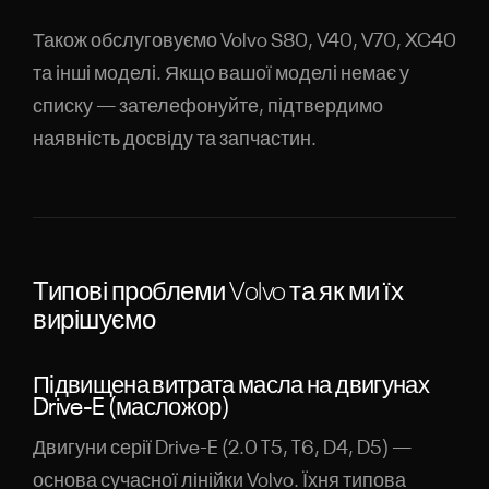
Також обслуговуємо Volvo S80, V40, V70, XC40
та інші моделі. Якщо вашої моделі немає у
списку — зателефонуйте, підтвердимо
наявність досвіду та запчастин.
Типові проблеми Volvo та як ми їх
вирішуємо
Підвищена витрата масла на двигунах
Drive-E (масложор)
Двигуни серії Drive-E (2.0 T5, T6, D4, D5) —
основа сучасної лінійки Volvo. Їхня типова