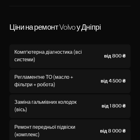
Ціни на ремонт Volvo у Дніпрі
Комп’ютерна діагностика (всі
від 800 ₴
системи)
Регламентне ТО (масло +
від 4 500 ₴
фільтри + робота)
Заміна гальмівних колодок
від 1 800 ₴
(вісь)
Ремонт передньої підвіски
від 8 000 ₴
(комплекс)