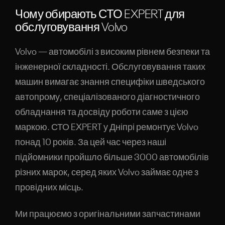
Чому обирають СТО EXPERT для
НАДІСЛАТИ ЗАЯВКУ
обслуговування Volvo
Натискаючи, ви погоджуєтесь з обробкою персональних даних
Volvo — автомобілі з високим рівнем безпеки та
інженерної складності. Обслуговування таких
машин вимагає знання специфіки шведського
автопрому, спеціалізованого діагностичного
обладнання та досвіду роботи саме з цією
маркою. СТО EXPERT у Дніпрі ремонтує Volvo
понад 10 років. За цей час через наші
підйомники пройшло більше 3000 автомобілів
різних марок, серед яких Volvo займає одне з
провідних місць.
Ми працюємо з оригінальними запчастинами