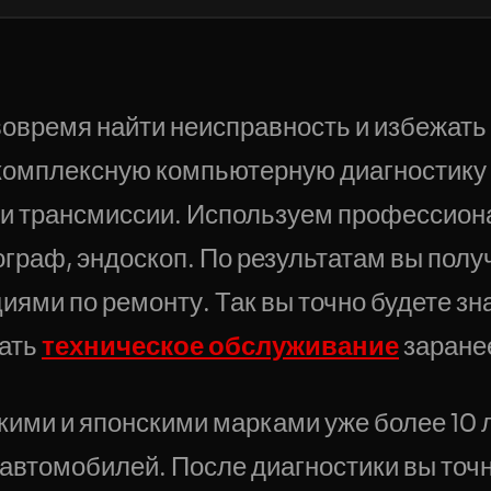
 вовремя найти неисправность и избежат
комплексную компьютерную диагностику 
м и трансмиссии. Используем профессио
ограф, эндоскоп. По результатам вы полу
ями по ремонту. Так вы точно будете зна
вать
техническое обслуживание
заране
ими и японскими марками уже более 10 л
автомобилей. После диагностики вы точн