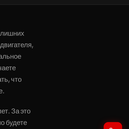
ь лишних
двигателя,
нальное
чаете
ть, что
е.
ет. За это
о будете