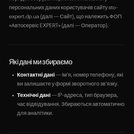
персональних даних користувачів сайту sto-
ОТПРАВИТЬ ЗАЯВКУ
expert.dp.ua (далі — Сайт), що належить ФОП
«Автосервіс EXPERT» (далі — Оператор).
Нажимая, вы соглашаетесь с обработкой персональных данных
Які дані ми збираємо
Контактні дані
— імʼя, номер телефону, які
ви залишаєте у формі зворотного звʼязку.
Технічні дані
— IP-адреса, тип браузера,
час відвідування. Збираються автоматично
для аналітики.