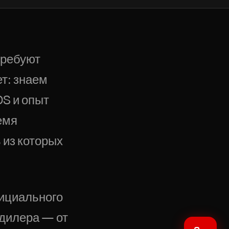
требуют
т: знаем
S и опыт
емя
 из которых
фициального
 дилера — от