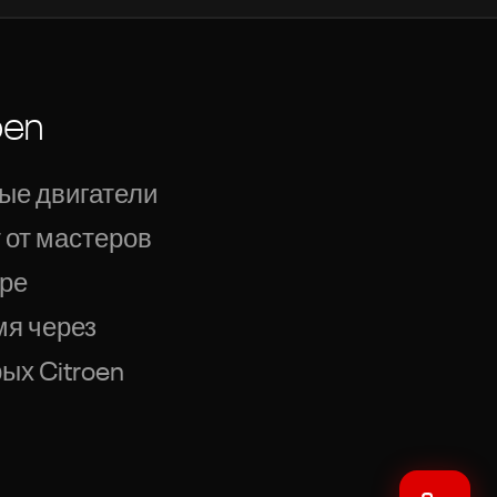
oen
ые двигатели
 от мастеров
пре
мя через
ых Citroen