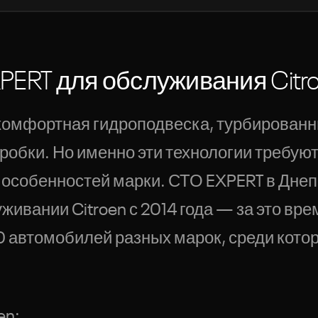
ERT для обслуживания Citr
 комфортная гидроподвеска, турбированн
обки. Но именно эти технологии требуют
 особенностей марки. СТО EXPERT в Дне
ивании Citroen с 2014 года — за это вре
автомобилей разных марок, среди котор
en: