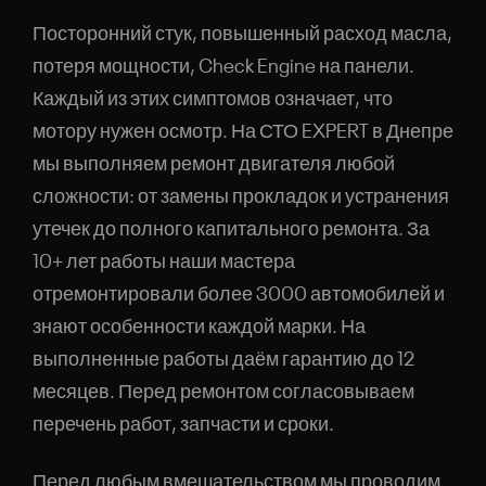
Посторонний стук, повышенный расход масла,
ОТПРАВИТЬ ЗАЯВКУ
потеря мощности, Check Engine на панели.
Нажимая, вы соглашаетесь с обработкой персональных данных
Каждый из этих симптомов означает, что
мотору нужен осмотр. На СТО EXPERT в Днепре
мы выполняем ремонт двигателя любой
сложности: от замены прокладок и устранения
утечек до полного капитального ремонта. За
10+ лет работы наши мастера
отремонтировали более 3000 автомобилей и
знают особенности каждой марки. На
выполненные работы даём гарантию до 12
месяцев. Перед ремонтом согласовываем
перечень работ, запчасти и сроки.
Перед любым вмешательством мы проводим